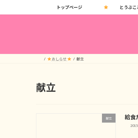
コ
ナ
トップページ
とうぶこ
ン
ビ
テ
ゲ
ン
ー
ツ
シ
へ
ョ
ス
ン
キ
に
おしらせ
献立
ッ
移
プ
動
献立
給食
献立
201